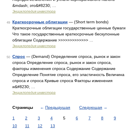
&mdash; это&#8230; …
Энциклопедия инвестора
Краткосрочные облигации
— (Short term bonds)
49
Краткосрочные облигации государственные ценные бумаги
Что такое государственные краткосрочные бескупонные
облигации Содержание >>>>>>>>>>>>> …
Энциклопедия инвестора
Спрос
— (Demand) Определение спроса, рынок и закон
50
спроса Определение спроса, рынок и закон спроса,
факторы изменения спроса Содержание Содержание
Определение Понятие спроса, его эластичность Величина
спроса и спроса Кривые спроса Факторы изменения
и&#8230; …
Энциклопедия инвестора
Страницы
←
Предыдущая
Следующая
→
1
2
3
4
5
6
7
8
9
10
11
12
13